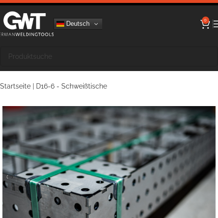
0
Deutsch
Startseite
|
D16-6 - Schweißtische