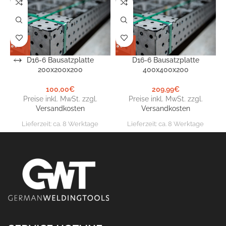
D16-6 Bausatzplatte
D16-6 Bausatzplatte
200x200x200
400x400x200
100,00
€
209,99
€
Preise inkl. MwSt. zzgl.
Preise inkl. MwSt. zzgl.
Versandkosten
Versandkosten
Lieferzeit:
ca. 8 Werktage
Lieferzeit:
ca. 8 Werktage