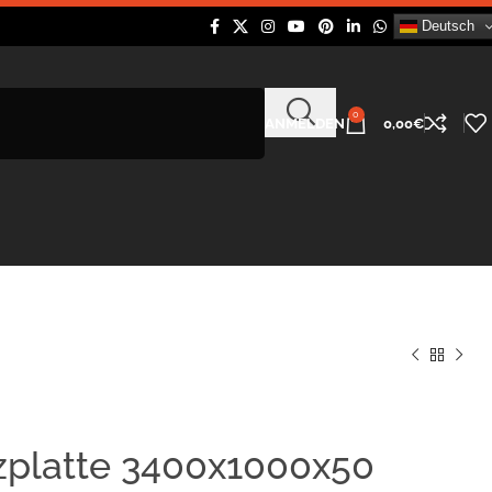
Deutsch
0
ANMELDEN
0,00
€
zplatte 3400x1000x50