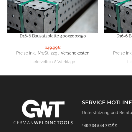
D16-6 Bausatzplatte 400x200x150
D16-6 B
IN DEN WARENKORB
IN DEN WARE
149,99
€
Preise inkl. MwSt. zzgl.
Versandkosten
Preise ink
Lieferzeit:
ca. 8 Werktage
Li
SERVICE HOTLINE
Unterstützung und Beratu
+49 234 544 72162