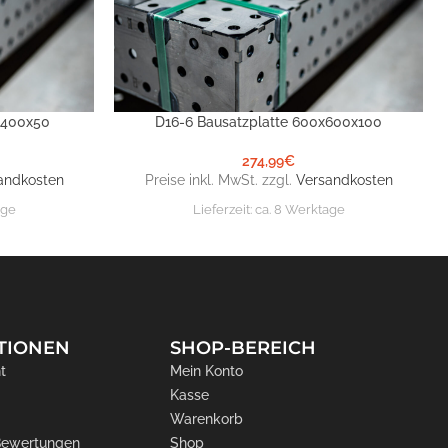
x400x50
D16-6 Bausatzplatte 600x600x100
IN DEN WARENKORB
274,99
€
andkosten
Preise inkl. MwSt. zzgl.
Versandkosten
age
Lieferzeit:
ca. 8 Werktage
TIONEN
SHOP-BEREICH
t
Mein Konto
Kasse
Warenkorb
 Bewertungen
Shop