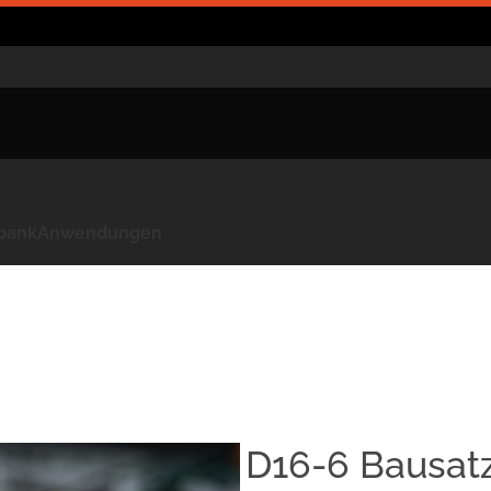
kbank
Anwendungen
D16-6 Bausat