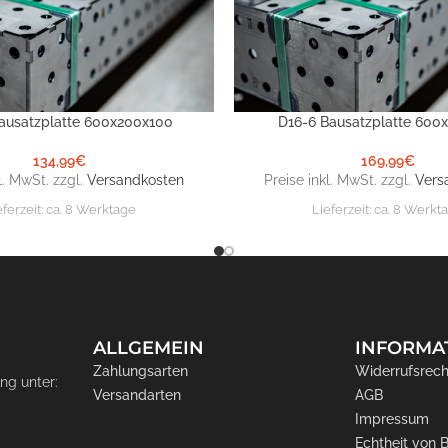
ausatzplatte 600x200x100
D16-6 Bausatzplatte 600
NKORB
IN DEN WARENKORB
134,99
€
169,99
€
l. MwSt. zzgl.
Versandkosten
Preise inkl. MwSt. zzgl.
Vers
eferzeit:
ca. 8 Werktage
Lieferzeit:
ca. 8 Werkt
ALLGEMEIN
INFORMA
Zahlungsarten
Widerrufsrech
ng unter:
Versandarten
AGB
Impressum
Echtheit von