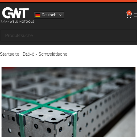
0
Deutsch
Startseite
|
D16-6 - Schweißtische