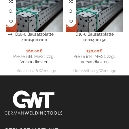
D16-6 Bausatzplatte
D16-6 Bausatzplatte
400x400x100
400x400x50
160,00
€
130,00
€
Preise inkl. MwSt. zzgl.
Preise inkl. MwSt. zzgl.
Versandkosten
Versandkosten
Lieferzeit:
ca. 8 Werktage
Lieferzeit:
ca. 3 Werktage