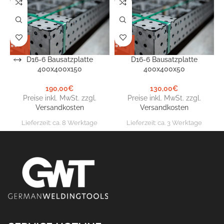
D16-6 Bausatzplatte
D16-6 Bausatzplatte
400x400x150
400x400x50
190,00
€
130,00
€
Preise inkl. MwSt. zzgl.
Preise inkl. MwSt. zzgl.
Versandkosten
Versandkosten
Lieferzeit:
ca. 8 Werktage
Lieferzeit:
ca. 3 Werktage