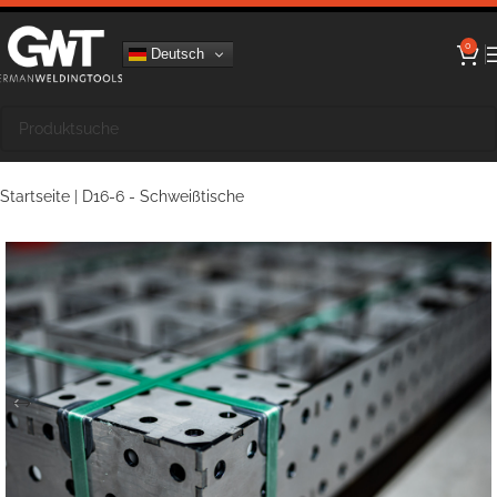
0
Deutsch
Startseite
|
D16-6 - Schweißtische