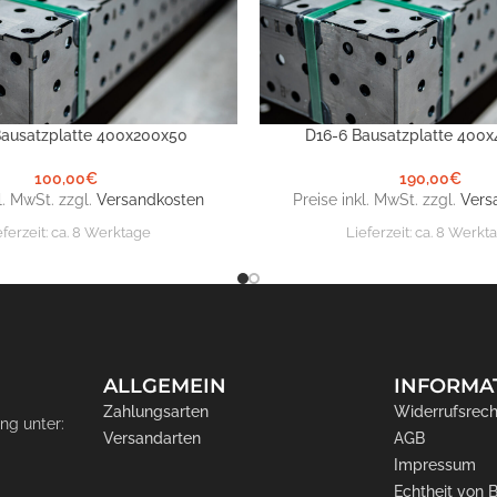
Bausatzplatte 400x200x50
D16-6 Bausatzplatte 400
NKORB
IN DEN WARENKORB
100,00
€
190,00
€
l. MwSt. zzgl.
Versandkosten
Preise inkl. MwSt. zzgl.
Vers
eferzeit:
ca. 8 Werktage
Lieferzeit:
ca. 8 Werkt
ALLGEMEIN
INFORMA
Zahlungsarten
Widerrufsrech
ng unter:
Versandarten
AGB
Impressum
Echtheit von