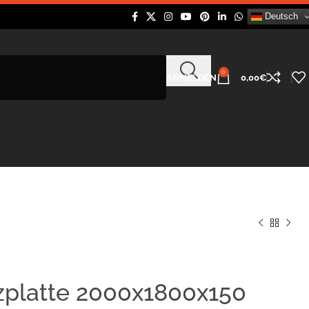
Deutsch
0
ANMELDEN
0,00
€
zplatte 2000x1800x150