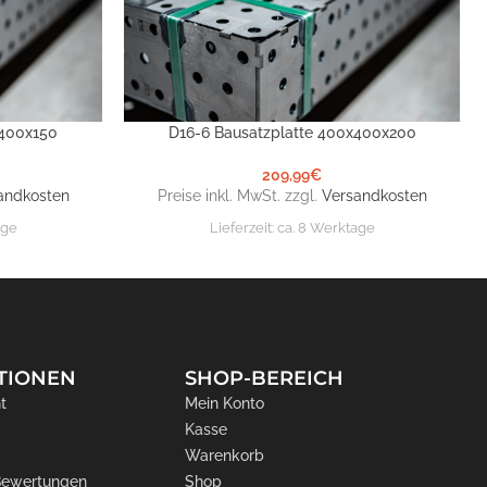
x400x150
D16-6 Bausatzplatte 400x400x200
IN DEN WARENKORB
209,99
€
andkosten
Preise inkl. MwSt. zzgl.
Versandkosten
age
Lieferzeit:
ca. 8 Werktage
TIONEN
SHOP-BEREICH
t
Mein Konto
Kasse
Warenkorb
 Bewertungen
Shop