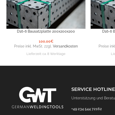
D16-6 Bausatzplatte 200x200x200
D16-6 
IN DEN WARENKORB
IN DEN WARE
100,00
€
Preise inkl. MwSt. zzgl.
Versandkosten
Preise ink
Lieferzeit:
ca. 8 Werktage
Li
SERVICE HOTLINE
Unterstützung und Beratu
+49 234 544 72162