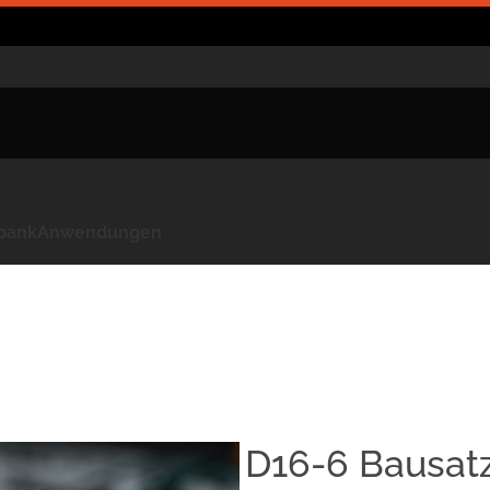
kbank
Anwendungen
D16-6 Bausat