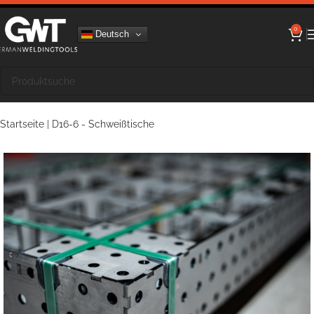
0
Deutsch
Startseite
|
D16-6 - Schweißtische