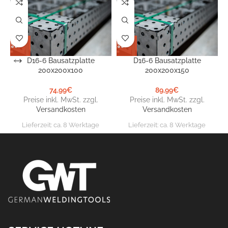
D16-6 Bausatzplatte
D16-6 Bausatzplatte
200x200x100
200x200x150
74,99
€
89,99
€
Preise inkl. MwSt. zzgl.
Preise inkl. MwSt. zzgl.
Versandkosten
Versandkosten
Lieferzeit:
ca. 8 Werktage
Lieferzeit:
ca. 8 Werktage