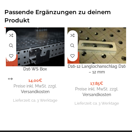
Passende Ergänzungen zu deinem
Produkt
D16-12 Langlochanschlag D16
D16 WS Box
– 12 mm
14,00
€
17,85
€
Preise inkl. MwSt. zzgl.
Preise inkl. MwSt. zzgl.
Versandkosten
Versandkosten
Lieferzeit:
ca. 3 Werktage
Lieferzeit:
ca. 3 Werktage