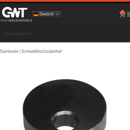
0
Deutsch
Startseite
|
Schweißtischzubehör