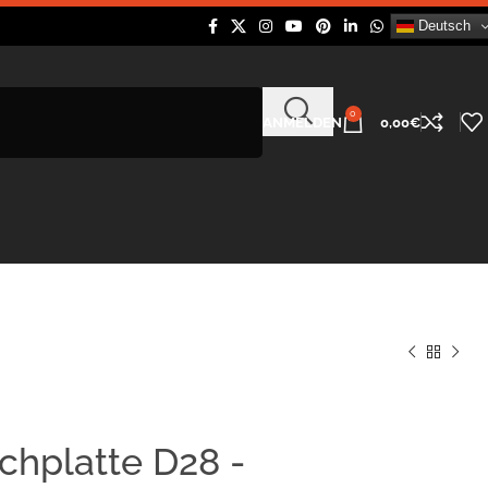
Deutsch
0
ANMELDEN
0,00
€
chplatte D28 -