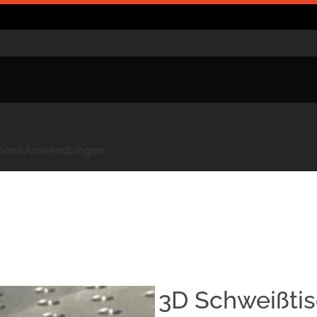
kbank
Anwendungen
3D Schweißtis