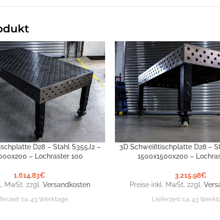
odukt
schplatte D28 – Stahl S355J2 –
3D Schweißtischplatte D28 – S
NKORB
IN DEN WARENKORB
000x200 – Lochraster 100
1500x1500x200 – Lochras
1.614,83
€
3.215,98
€
l. MwSt. zzgl.
Versandkosten
Preise inkl. MwSt. zzgl.
Vers
ferzeit:
ca. 43 Werktage
Lieferzeit:
ca. 43 Werk