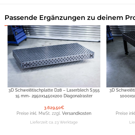
Passende Ergänzungen zu deinem Pr
3D Schweißtischplatte D28 – Laserblech S355
3D Schweißti
IN DEN WARENKORB
IN DEN WARE
15 mm- 2950x1450x200 Diagonalraster
1000x1
3.629,50
€
Preise inkl. MwSt. zzgl.
Versandkosten
Preise ink
Lieferzeit:
ca. 23 Werktage
Lie