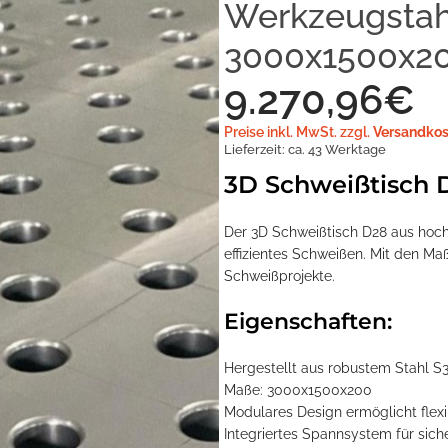
Werkzeugstahl
3000x1500x20
9.270,96
€
Preise inkl. MwSt. zzgl.
Versandkos
Lieferzeit:
ca. 43 Werktage
3D Schweißtisch 
Der 3D Schweißtisch D28 aus hoch
effizientes Schweißen. Mit den Ma
Schweißprojekte.
Eigenschaften:
Hergestellt aus robustem Stahl S
Maße: 3000x1500x200
Modulares Design ermöglicht fle
Integriertes Spannsystem für sich