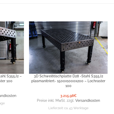
tahl S355J2 –
3D Schweißtischplatte D28 -Stahl S355J2
IN DEN WARENKORB
ter 100
plasmanitriert- 1500x1000x200 – Lochraster
100
andkosten
3.215,98
€
Preise inkl. MwSt. zzgl.
Versandkosten
tage
Lieferzeit:
ca. 43 Werktage