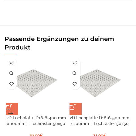
Passende Ergänzungen zu deinem
Produkt
2D Lochplatte D16-6-400 mm
2D Lochplatte D16-6-500 mm
x 100mm – Lochraster 50×50
x 100mm – Lochraster 50×50
S
16,99
€
21,99
€