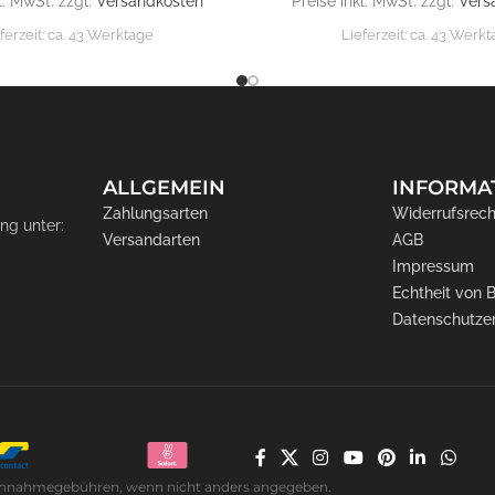
l. MwSt. zzgl.
Versandkosten
Preise inkl. MwSt. zzgl.
Vers
ferzeit:
ca. 43 Werktage
Lieferzeit:
ca. 43 Werk
ALLGEMEIN
INFORMA
Zahlungsarten
Widerrufsrech
ng unter:
Versandarten
AGB
Impressum
Echtheit von
Datenschutze
. Nachnahmegebühren, wenn nicht anders angegeben.