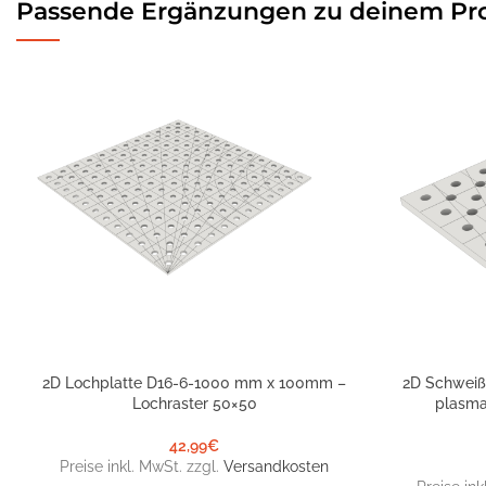
Passende Ergänzungen zu deinem Pr
2D Lochplatte D16-6-1000 mm x 100mm –
2D Schweiß
IN DEN WARENKORB
IN DEN WARE
Lochraster 50×50
plasma
42,99
€
Preise inkl. MwSt. zzgl.
Versandkosten