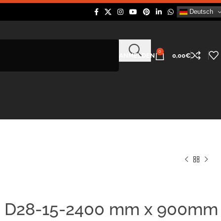
Deutsch
0
ANMELDEN
0,00
€
e D28-15-2400 mm x 900mm