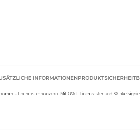
USÄTZLICHE INFORMATIONEN
PRODUKTSICHERHEIT
B
0mm – Lochraster 100×100. Mit GWT Linienraster und Winkelsignie