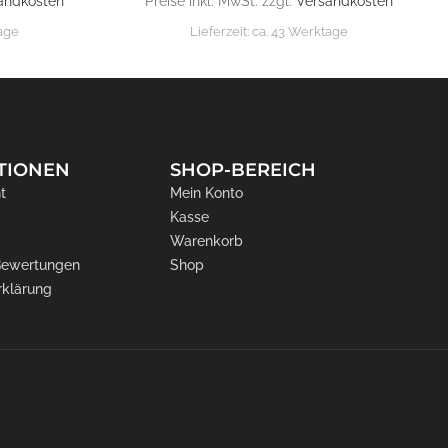
andkosten
Preise inkl. MwSt. zzgl.
Versandkosten
tage
Lieferzeit:
ca. 43 Werktage
TIONEN
SHOP-BEREICH
t
Mein Konto
Kasse
Warenkorb
 Bewertungen
Shop
rklärung