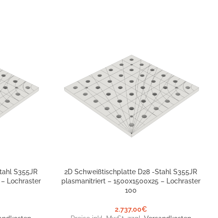
tahl S355JR
2D Schweißtischplatte D28 -Stahl S355JR
IN DEN WARENKORB
 – Lochraster
plasmanitriert – 1500x1500x25 – Lochraster
100
2.737,00
€