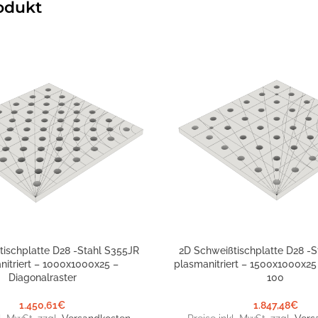
odukt
tischplatte D28 -Stahl S355JR
2D Schweißtischplatte D28 -S
NKORB
IN DEN WARENKORB
nitriert – 1000x1000x25 –
plasmanitriert – 1500x1000x25
Diagonalraster
100
1.450,61
€
1.847,48
€