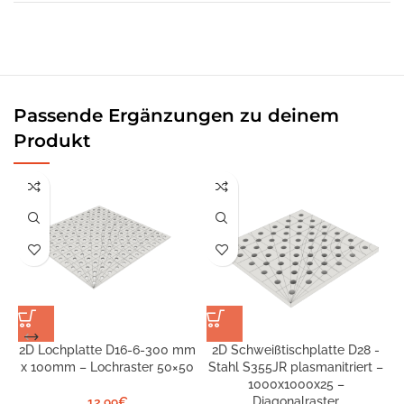
Passende Ergänzungen zu deinem
Produkt
2D Lochplatte D16-6-300 mm
2D Schweißtischplatte D28 -
x 100mm – Lochraster 50×50
Stahl S355JR plasmanitriert –
S
1000x1000x25 –
Diagonalraster
12,99
€