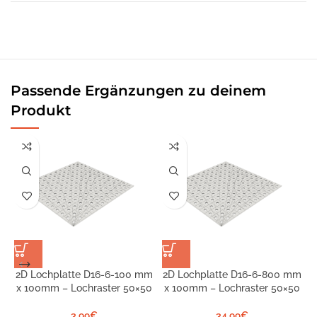
Passende Ergänzungen zu deinem
Produkt
2D Lochplatte D16-6-100 mm
2D Lochplatte D16-6-800 mm
x 100mm – Lochraster 50×50
x 100mm – Lochraster 50×50
S
1
3,99
€
34,99
€