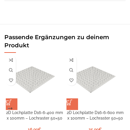
Passende Ergänzungen zu deinem
Produkt
2D Lochplatte D16-6-400 mm
2D Lochplatte D16-6-600 mm
x 100mm – Lochraster 50×50
x 100mm – Lochraster 50×50
S
1
16,99
€
25,99
€