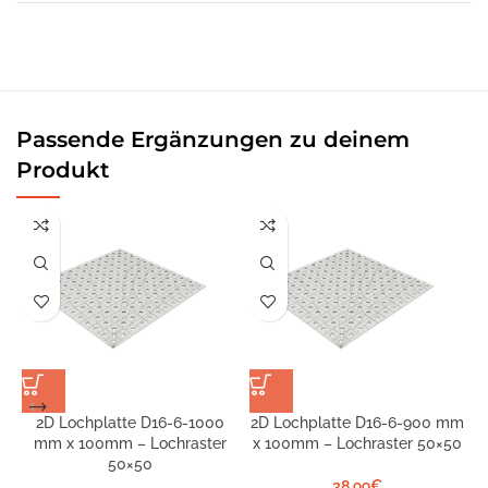
Passende Ergänzungen zu deinem
Produkt
2D Lochplatte D16-6-1000
2D Lochplatte D16-6-900 mm
mm x 100mm – Lochraster
x 100mm – Lochraster 50×50
S
50×50
38,99
€