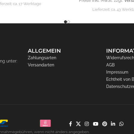
Preise inkl. MwSt. zzgl.
Vers
ferzeit:
ca. 17 Werktage
Lieferzeit:
ca. 43 Werk
ALLGEMEIN
INFORMA
Zahlungsarten
Widerrufsrech
ng unter:
Versandarten
AGB
Impressum
Echtheit von
Datenschutze
. Nachnahmegebühren, wenn nicht anders angegeben.