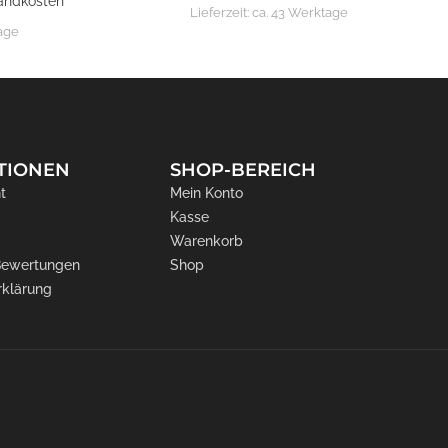
andkosten
Lieferzeit:
ca. 43 Werktage
tage
TIONEN
SHOP-BEREICH
t
Mein Konto
Kasse
Warenkorb
 Bewertungen
Shop
rklärung