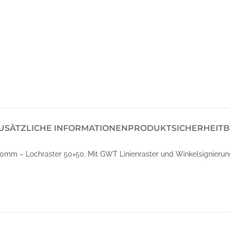
USÄTZLICHE INFORMATIONEN
PRODUKTSICHERHEIT
B
mm – Lochraster 50×50. Mit GWT Linienraster und Winkelsignierun