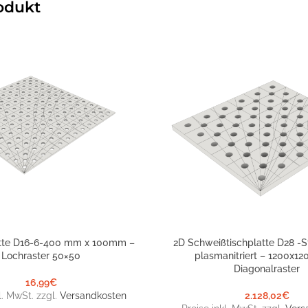
odukt
tte D16-6-400 mm x 100mm –
2D Schweißtischplatte D28 -S
NKORB
IN DEN WARENKORB
Lochraster 50×50
plasmanitriert – 1200x12
Diagonalraster
16,99
€
l. MwSt. zzgl.
Versandkosten
2.128,02
€