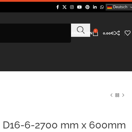
Deutsch
0
ANMELDEN
0,00
€
e D16-6-2700 mm x 600mm