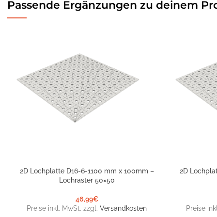
Passende Ergänzungen zu deinem Pr
2D Lochplatte D16-6-1100 mm x 100mm –
2D Lochpla
IN DEN WARENKORB
IN DEN WARE
Lochraster 50×50
46,99
€
Preise inkl. MwSt. zzgl.
Versandkosten
Preise ink