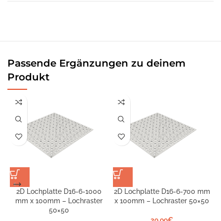
Passende Ergänzungen zu deinem
Produkt
2D Lochplatte D16-6-1000
2D Lochplatte D16-6-700 mm
2
mm x 100mm – Lochraster
x 100mm – Lochraster 50×50
50×50
29,99
€