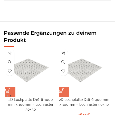
Passende Ergänzungen zu deinem
Produkt
2D Lochplatte D16-6-1000
2D Lochplatte D16-6-400 mm
2
mm x 100mm – Lochraster
x 100mm – Lochraster 50×50
50×50
16,99
€