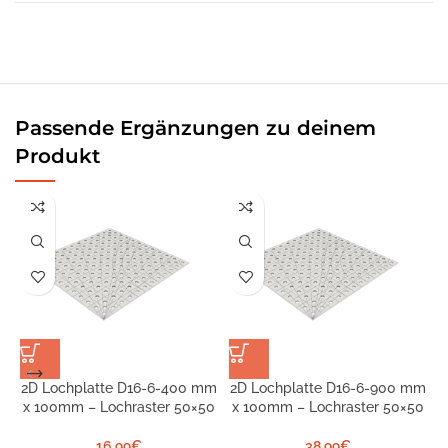
Passende Ergänzungen zu deinem
Produkt
2D Lochplatte D16-6-400 mm
2D Lochplatte D16-6-900 mm
x 100mm – Lochraster 50×50
x 100mm – Lochraster 50×50
S
16,99
€
38,99
€