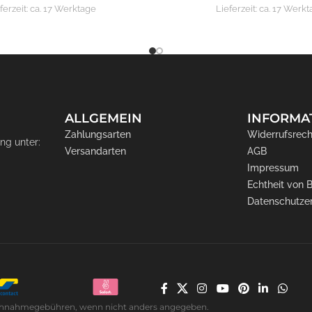
ferzeit:
ca. 17 Werktage
Lieferzeit:
ca. 17 Werkt
ALLGEMEIN
INFORMA
Zahlungsarten
Widerrufsrech
ng unter:
Versandarten
AGB
Impressum
Echtheit von
Datenschutze
. Nachnahmegebühren, wenn nicht anders angegeben.