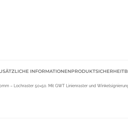
USÄTZLICHE INFORMATIONEN
PRODUKTSICHERHEIT
B
mm – Lochraster 50×50. Mit GWT Linienraster und Winkelsignierun