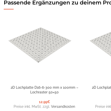
Passende Ergänzungen zu deinem Pr
2D Lochplatte D16-6-300 mm x 100mm –
2D Lochpla
IN DEN WARENKORB
IN DEN WARE
Lochraster 50×50
12,99
€
Preise inkl. MwSt. zzgl.
Versandkosten
Preise ink