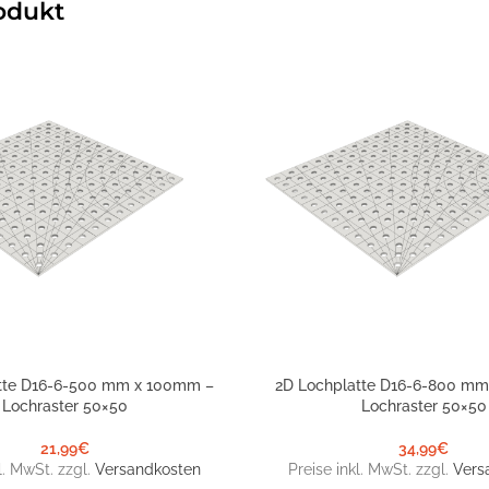
odukt
tte D16-6-500 mm x 100mm –
2D Lochplatte D16-6-800 m
NKORB
IN DEN WARENKORB
Lochraster 50×50
Lochraster 50×50
21,99
€
34,99
€
l. MwSt. zzgl.
Versandkosten
Preise inkl. MwSt. zzgl.
Vers