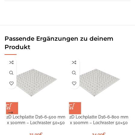
Passende Ergänzungen zu deinem
Produkt
2D Lochplatte D16-6-500 mm
2D Lochplatte D16-6-800 mm
x 100mm – Lochraster 50×50
x 100mm – Lochraster 50×50
S
21,99
€
34,99
€