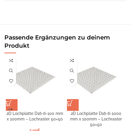
Passende Ergänzungen zu deinem
Produkt
2D Lochplatte D16-6-100 mm
2D Lochplatte D16-6-1000
x 100mm – Lochraster 50×50
mm x 100mm – Lochraster
S
50×50
3,99
€