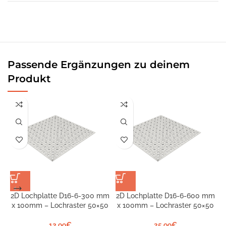
Passende Ergänzungen zu deinem
Produkt
2D Lochplatte D16-6-300 mm
2D Lochplatte D16-6-600 mm
2
x 100mm – Lochraster 50×50
x 100mm – Lochraster 50×50
12,99
€
25,99
€