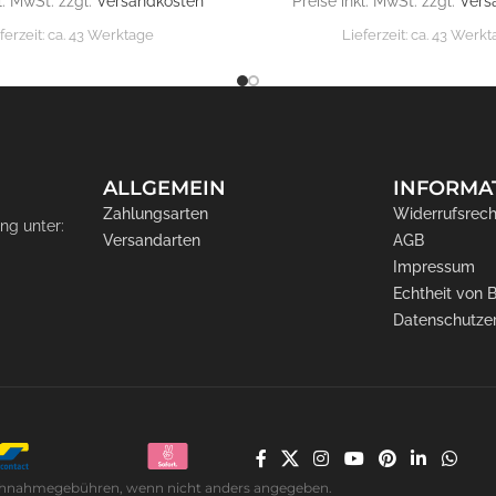
l. MwSt. zzgl.
Versandkosten
Preise inkl. MwSt. zzgl.
Vers
ferzeit:
ca. 43 Werktage
Lieferzeit:
ca. 43 Werk
ALLGEMEIN
INFORMA
Zahlungsarten
Widerrufsrech
ng unter:
Versandarten
AGB
Impressum
Echtheit von
Datenschutze
. Nachnahmegebühren, wenn nicht anders angegeben.