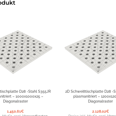
odukt
tischplatte D28 -Stahl S355JR
2D Schweißtischplatte D28 -S
NKORB
IN DEN WARENKORB
nitriert – 1000x1000x25 –
plasmanitriert – 1200x12
Diagonalraster
Diagonalraster
1.450,61
€
2.128,02
€