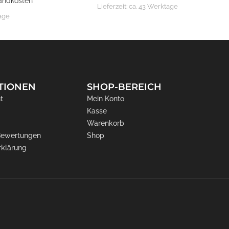
andkosten
Lieferzeit:
ca. 43 Werktage
tage
TIONEN
SHOP-BEREICH
t
Mein Konto
Kasse
Warenkorb
 Bewertungen
Shop
rklärung