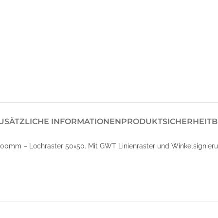
USÄTZLICHE INFORMATIONEN
PRODUKTSICHERHEIT
B
00mm – Lochraster 50×50. Mit GWT Linienraster und Winkelsignier