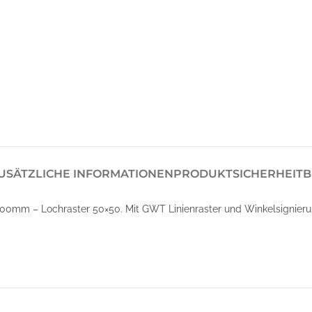
USÄTZLICHE INFORMATIONEN
PRODUKTSICHERHEIT
B
00mm – Lochraster 50×50. Mit GWT Linienraster und Winkelsignier