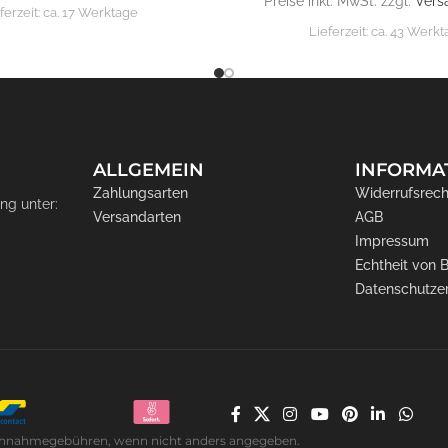
Preise inkl. MwSt. zzgl.
Vers
ferzeit:
ca. 17 Werktage
Lieferzeit:
ca. 43 Werk
ALLGEMEIN
INFORMA
Zahlungsarten
Widerrufsrech
ng unter:
Versandarten
AGB
Impressum
Echtheit von
Datenschutze
. Nachnahmegebühren, wenn nicht anders angegeben.