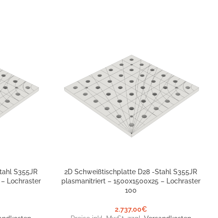
tahl S355JR
2D Schweißtischplatte D28 -Stahl S355JR
IN DEN WARENKORB
 – Lochraster
plasmanitriert – 1500x1500x25 – Lochraster
100
2.737,00
€