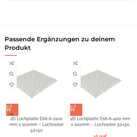
Passende Ergänzungen zu deinem
Produkt
2D Lochplatte D16-6-1100
2D Lochplatte D16-6-400 mm
2
mm x 100mm – Lochraster
x 100mm – Lochraster 50×50
50×50
16,99
€